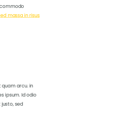
t commodo
Sed massa in risus
t quam arcu. in
s ipsum. Id odio
 justo, sed