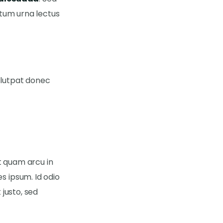
ctum urna lectus
volutpat donec
et quam arcu in
s ipsum. Id odio
 justo, sed