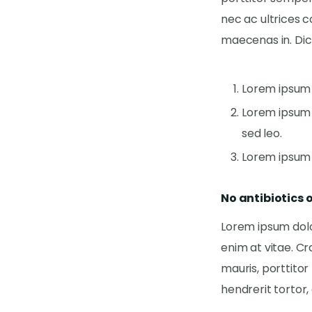
nec ac ultrices c
maecenas in. Dic
Lorem ipsum d
Lorem ipsum d
sed leo.
Lorem ipsum 
No antibiotics 
Lorem ipsum dolor
enim at vitae. C
mauris, porttitor 
hendrerit tortor,