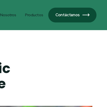
Nosotros
Productos
Contáctanos

ic
e