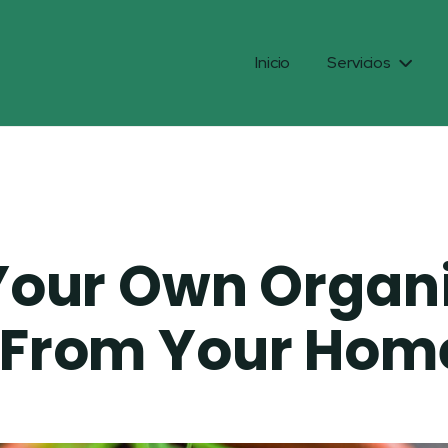
Inicio
Servicios

 Your Own Organ
 From Your Hom