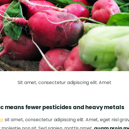
Sit amet, consectetur adipiscing elit. Amet
ic means fewer pesticides and heavy metals
or
sit amet, consectetur adipiscing elit. Amet, eget nisl gr
 molestie non sit. Sed sapien, mattis amet,
quam proin m