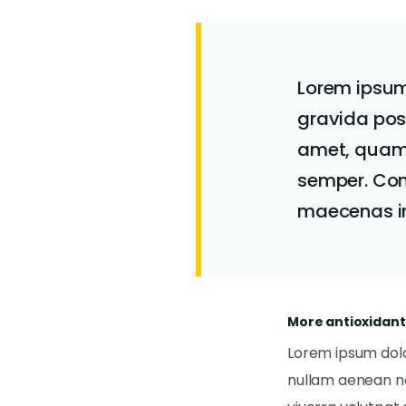
Lorem ipsum 
gravida posu
amet, quam 
semper. Cond
maecenas in
More antioxidant
Lorem ipsum dolor
nullam aenean ne