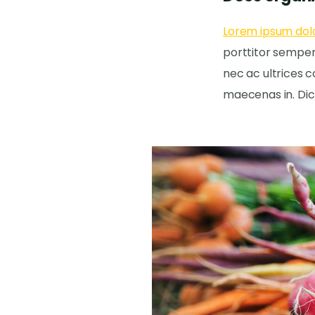
Lorem ipsum dol
porttitor semper
nec ac ultrices c
maecenas in. Dic