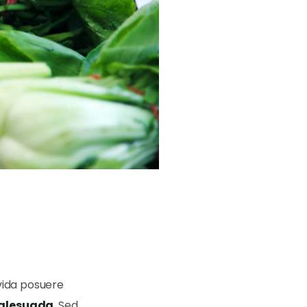
avida posuere
alesuada
. Sed