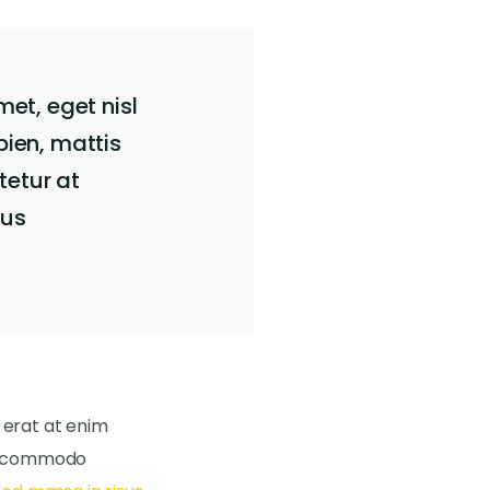
met, eget nisl
pien, mattis
tetur at
tus
s erat at enim
t commodo