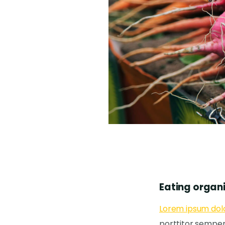
Eating organ
Lorem ipsum dol
porttitor semper