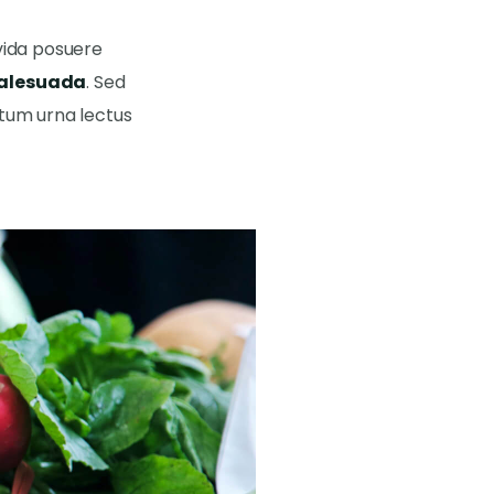
avida posuere
alesuada
. Sed
ctum urna lectus